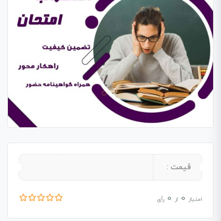
قیمت :
0
0
امتیاز
از
رأی